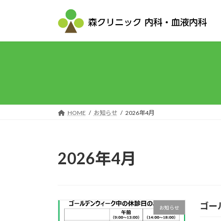
コ
ナ
ン
ビ
テ
ゲ
ン
ー
ツ
シ
へ
ョ
ス
ン
キ
に
ッ
移
プ
動
HOME
お知らせ
2026年4月
2026年4月
ゴー
お知らせ